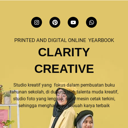
I
P
Y
W
n
i
o
h
s
n
u
a
t
t
t
t
PRINTED AND DIGITAL ONLINE YEARBOOK
a
e
u
s
g
r
b
a
CLARITY
r
e
e
p
a
s
p
m
t
CREATIVE
Studio kreatif yang fokus dalam pembuatan buku
tahunan sekolah, di dukung oleh talenta muda kreatif,
studio foto yang lengkap, serta mesin cetak terkini,
sehingga menghasilkan sebuah karya terbaik