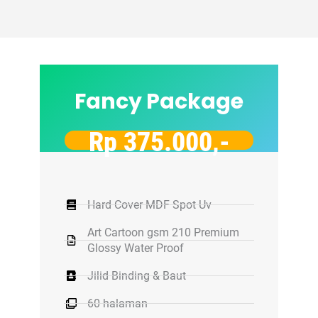
Fancy Package
Rp 375.000,-
Hard Cover MDF Spot Uv
Art Cartoon gsm 210 Premium
Glossy Water Proof
Jilid Binding & Baut
60 halaman