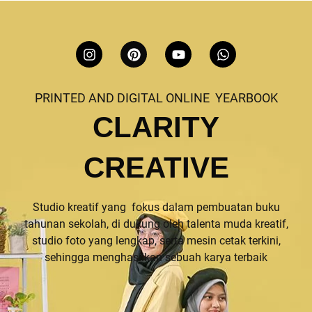
I
P
Y
W
n
i
o
h
s
n
u
a
t
t
t
t
PRINTED AND DIGITAL ONLINE YEARBOOK
a
e
u
s
g
r
b
a
CLARITY
r
e
e
p
a
s
p
m
t
CREATIVE
Studio kreatif yang fokus dalam pembuatan buku
tahunan sekolah, di dukung oleh talenta muda kreatif,
studio foto yang lengkap, serta mesin cetak terkini,
sehingga menghasilkan sebuah karya terbaik