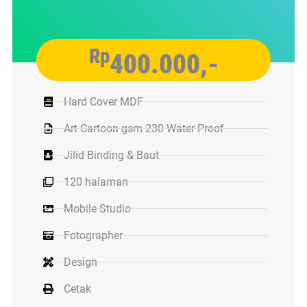
Rp
400.000,-
Hard Cover MDF
Art Cartoon gsm 230 Water Proof
Jilid Binding & Baut
120 halaman
Mobile Studio
Fotographer
Design
Cetak