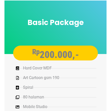
Basic Package
Rp
200.000,-
Hard Cover MDF
Art Cartoon gsm 190
Spiral
80 halaman
Mobile Studio