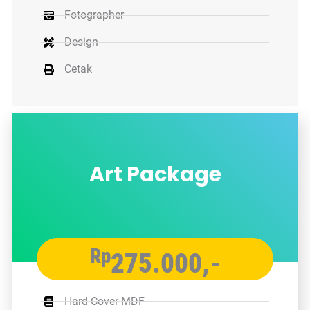
Fotographer
Design
Cetak
Art Package
Rp
275.000,-
Hard Cover MDF