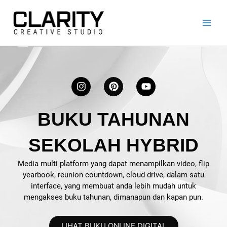
Lewati
ke
konten
I
P
Y
n
i
o
s
n
u
t
t
t
a
e
u
BUKU TAHUNAN
g
r
b
r
e
e
a
s
SEKOLAH HYBRID
m
t
Media multi platform yang dapat menampilkan video, flip
yearbook, reunion countdown, cloud drive, dalam satu
interface, yang membuat anda lebih mudah untuk
mengakses buku tahunan, dimanapun dan kapan pun.
LIHAT BUKU ONLINE DIGITAL