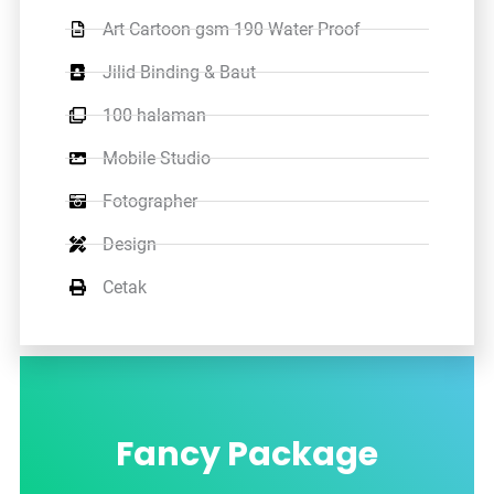
Art Cartoon gsm 190 Water Proof
Jilid Binding & Baut
100 halaman
Mobile Studio
Fotographer
Design
Cetak
Fancy Package