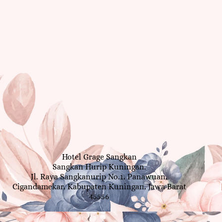
Hotel Grage Sangkan
Sangkan Hurip Kuningan.
Jl. Raya Sangkanurip No.1, Panawuan,
Cigandamekar, Kabupaten Kuningan, Jawa Barat
45556