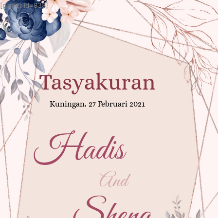
[player id=838]
Tasyakuran
Kuningan, 27 Februari 2021
Hadis
And
Shena