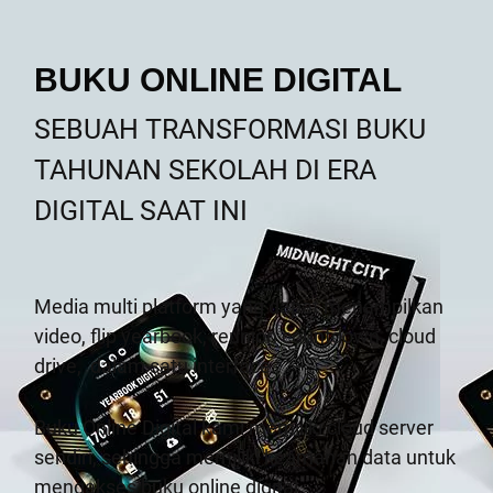
BUKU ONLINE DIGITAL
SEBUAH TRANSFORMASI BUKU
TAHUNAN SEKOLAH DI ERA
DIGITAL SAAT INI
Media multi platform yang dapat menampilkan
video, flip yearbook, reunion countdown, cloud
drive,
dalam satu interface.
Buku Online Digital kami memiliki cloud server
sendiri, sehingga memiliki keamanan data untuk
mengakses buku online digital.