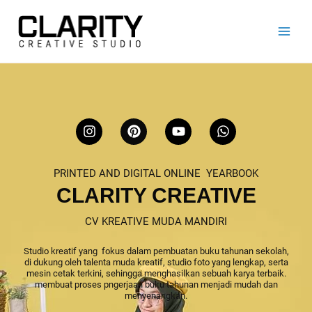
Lewati
ke
konten
I
P
Y
W
n
i
o
h
s
n
u
a
t
t
t
t
PRINTED AND DIGITAL ONLINE YEARBOOK
a
e
u
s
g
r
b
a
CLARITY CREATIVE
r
e
e
p
a
s
p
CV KREATIVE MUDA MANDIRI
m
t
Studio kreatif yang fokus dalam pembuatan buku tahunan sekolah,
di dukung oleh talenta muda kreatif, studio foto yang lengkap, serta
mesin cetak terkini, sehingga menghasilkan sebuah karya terbaik.
membuat proses pngerjaan buku tahunan menjadi mudah dan
menyenangkan.