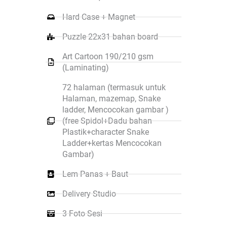
Hard Case + Magnet
Puzzle 22x31 bahan board
Art Cartoon 190/210 gsm
(Laminating)
72 halaman (termasuk untuk
Halaman, mazemap, Snake
ladder, Mencocokan gambar )
(free Spidol+Dadu bahan
Plastik+character Snake
Ladder+kertas Mencocokan
Gambar)
Lem Panas + Baut
Delivery Studio
3 Foto Sesi