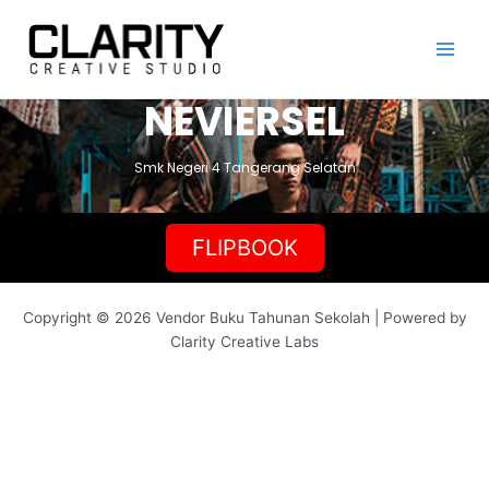
Lewati
ke
konten
NEVIERSEL
Smk Negeri 4 Tangerang Selatan
FLIPBOOK
Copyright © 2026 Vendor Buku Tahunan Sekolah | Powered by
Clarity Creative Labs