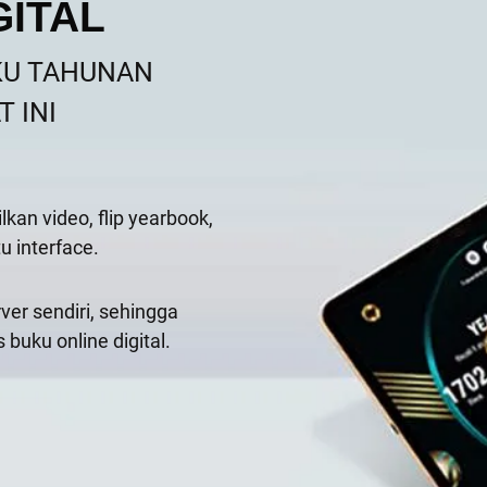
GITAL
KU TAHUNAN
T INI
an video, flip yearbook,
u interface.
rver sendiri, sehingga
uku online digital.