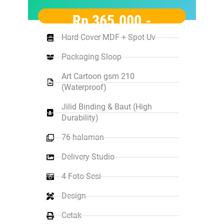
Rp 365.000,-
Hard Cover MDF + Spot Uv
Packaging Sloop
Art Cartoon gsm 210
(Waterproof)
Jilid Binding & Baut (High
Durability)
76 halaman
Delivery Studio
4 Foto Sesi
Design
Cetak