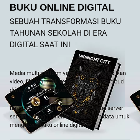
BUKU ONLINE DIGITAL
SEBUAH TRANSFORMASI BUKU
TAHUNAN SEKOLAH DI ERA
DIGITAL SAAT INI
Media multi platform yang dapat menampilkan
video, flip yearbook, reunion countdown, cloud
drive,
dalam satu interface.
Buku Online Digital kami memiliki cloud server
sendiri, sehingga memiliki keamanan data untuk
mengakses buku online digital.