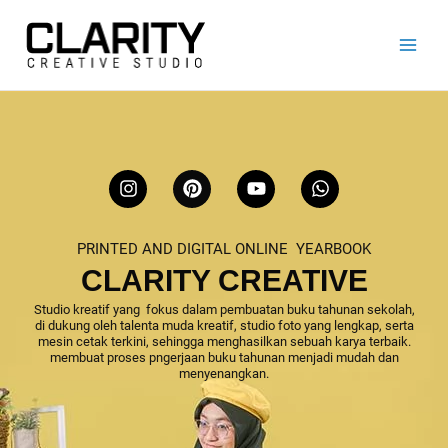
Lewati
ke
konten
I
P
Y
W
n
i
o
h
s
n
u
a
t
t
t
t
PRINTED AND DIGITAL ONLINE YEARBOOK
a
e
u
s
g
r
b
a
CLARITY CREATIVE
r
e
e
p
a
s
p
Studio kreatif yang fokus dalam pembuatan buku tahunan sekolah,
di dukung oleh talenta muda kreatif, studio foto yang lengkap, serta
m
t
mesin cetak terkini, sehingga menghasilkan sebuah karya terbaik.
membuat proses pngerjaan buku tahunan menjadi mudah dan
menyenangkan.