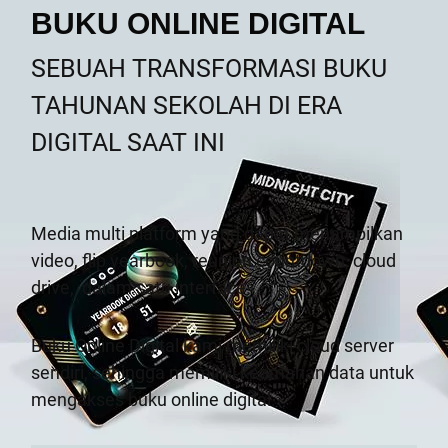
BUKU ONLINE DIGITAL
SEBUAH TRANSFORMASI BUKU
TAHUNAN SEKOLAH DI ERA
DIGITAL SAAT INI
Media multi platform yang dapat menampilkan
video, flip yearbook, reunion countdown, cloud
drive,
dalam satu interface.
Buku Online Digital kami memiliki cloud server
sendiri, sehingga memiliki keamanan data untuk
mengakses buku online digital.