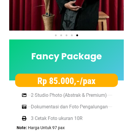
Fancy Package
Rp 85.000,-/pax
2 Studio Photo (Abstrak & Premium)
Dokumentasi dan Foto Pengalungan
3 Cetak Foto ukuran 10R
Note:
Harga Untuk 97 pax