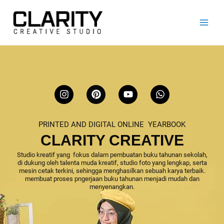
Lewati
ke
konten
I
P
Y
W
n
i
o
h
s
n
u
a
t
t
t
t
PRINTED AND DIGITAL ONLINE YEARBOOK
a
e
u
s
g
r
b
a
CLARITY CREATIVE
r
e
e
p
a
s
p
Studio kreatif yang fokus dalam pembuatan buku tahunan sekolah,
di dukung oleh talenta muda kreatif, studio foto yang lengkap, serta
m
t
mesin cetak terkini, sehingga menghasilkan sebuah karya terbaik.
membuat proses pngerjaan buku tahunan menjadi mudah dan
menyenangkan.