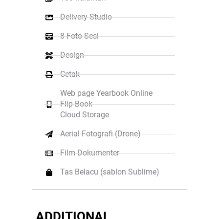
Delivery Studio
8 Foto Sesi
Design
Cetak
Web page Yearbook Online
Flip Book
Cloud Storage
Aerial Fotografi (Drone)
Film Dokumenter
Tas Belacu (sablon Sublime)
ADDITIONAL