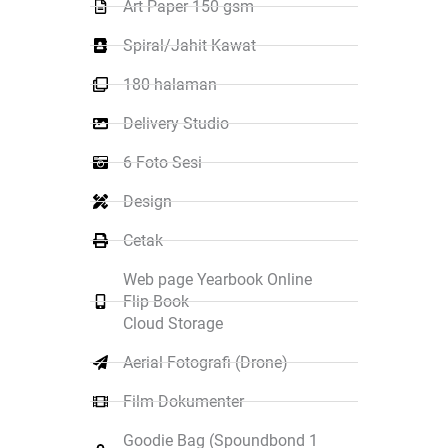
Art Paper 150 gsm
Spiral/Jahit Kawat
180 halaman
Delivery Studio
6 Foto Sesi
Design
Cetak
Web page Yearbook Online
Flip Book
Cloud Storage
Aerial Fotografi (Drone)
Film Dokumenter
Goodie Bag (Spoundbond 1