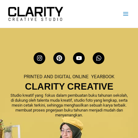
Lewati
ke
konten
I
P
Y
W
n
i
o
h
s
n
u
a
t
t
t
t
PRINTED AND DIGITAL ONLINE YEARBOOK
a
e
u
s
g
r
b
a
CLARITY CREATIVE
r
e
e
p
a
s
p
Studio kreatif yang fokus dalam pembuatan buku tahunan sekolah,
di dukung oleh talenta muda kreatif, studio foto yang lengkap, serta
m
t
mesin cetak terkini, sehingga menghasilkan sebuah karya terbaik.
membuat proses pngerjaan buku tahunan menjadi mudah dan
menyenangkan.