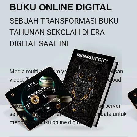
BUKU ONLINE DIGITAL
SEBUAH TRANSFORMASI BUKU
TAHUNAN SEKOLAH DI ERA
DIGITAL SAAT INI
Media multi platform yang dapat menampilkan
video, flip yearbook, reunion countdown, cloud
drive,
dalam satu interface.
Buku Online Digital kami memiliki cloud server
sendiri, sehingga memiliki keamanan data untuk
mengakses buku online digital.