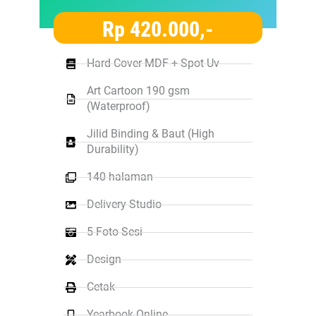
Rp 420.000,-
Hard Cover MDF + Spot Uv
Art Cartoon 190 gsm
(Waterproof)
Jilid Binding & Baut (High
Durability)
140 halaman
Delivery Studio
5 Foto Sesi
Design
Cetak
Yearbook Online