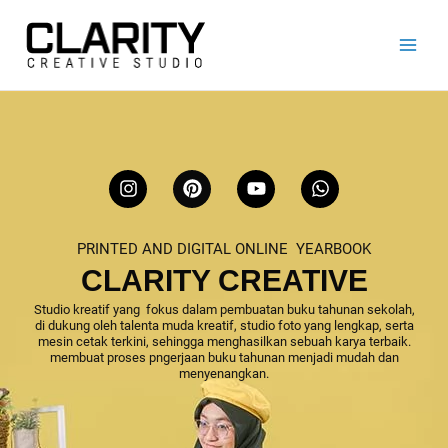
Lewati
ke
konten
I
P
Y
W
n
i
o
h
s
n
u
a
t
t
t
t
PRINTED AND DIGITAL ONLINE YEARBOOK
a
e
u
s
g
r
b
a
CLARITY CREATIVE
r
e
e
p
a
s
p
Studio kreatif yang fokus dalam pembuatan buku tahunan sekolah,
di dukung oleh talenta muda kreatif, studio foto yang lengkap, serta
m
t
mesin cetak terkini, sehingga menghasilkan sebuah karya terbaik.
membuat proses pngerjaan buku tahunan menjadi mudah dan
menyenangkan.