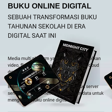
BUKU ONLINE DIGITAL
SEBUAH TRANSFORMASI BUKU
TAHUNAN SEKOLAH DI ERA
DIGITAL SAAT INI
Media multi platform yang dapat menampilkan
video, flip yearbook, reunion countdown, cloud
drive,
dalam satu interface.
Buku Online Digital kami memiliki cloud server
sendiri, sehingga memiliki keamanan data untuk
mengakses buku online digital.