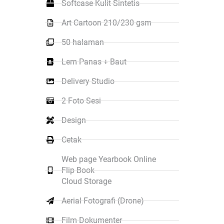
Softcase Kulit Sintetis
Art Cartoon 210/230 gsm
50 halaman
Lem Panas + Baut
Delivery Studio
2 Foto Sesi
Design
Cetak
Web page Yearbook Online
Flip Book
Cloud Storage
Aerial Fotografi (Drone)
Film Dokumenter