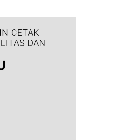
IN CETAK
LITAS DAN
U