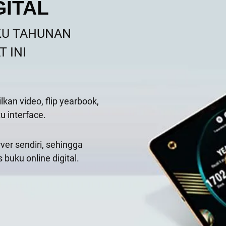
GITAL
KU TAHUNAN
T INI
an video, flip yearbook,
u interface.
rver sendiri, sehingga
uku online digital.