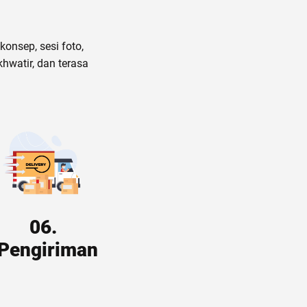
nsep, sesi foto,
hwatir, dan terasa
06.
Pengiriman