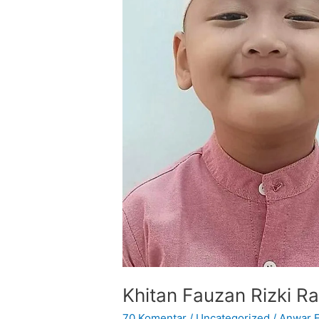
Khitan Fauzan Rizki R
70 Komentar
/
Uncategorized
/
Anwar F