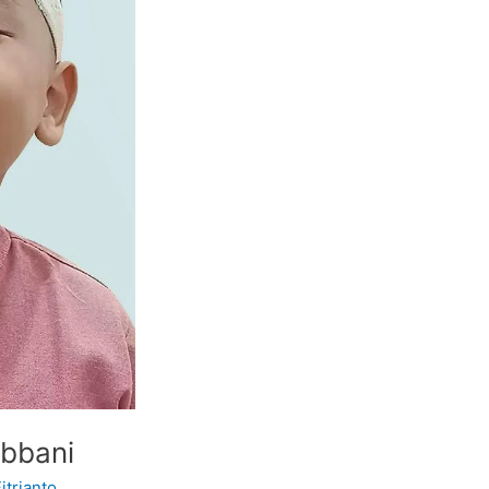
abbani
itrianto