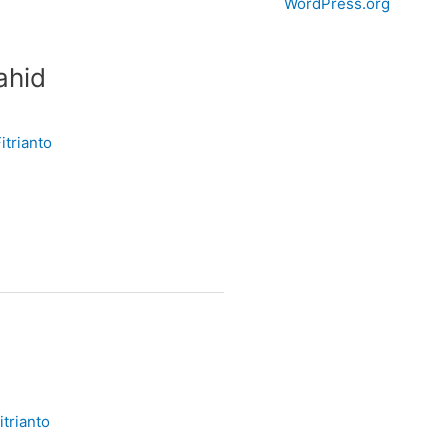
WordPress.org
ahid
itrianto
trianto