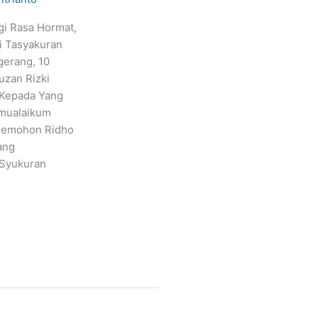
gi Rasa Hormat,
i Tasyakuran
gerang, 10
uzan Rizki
 Kepada Yang
amualaikum
memohon Ridho
ang
 Syukuran