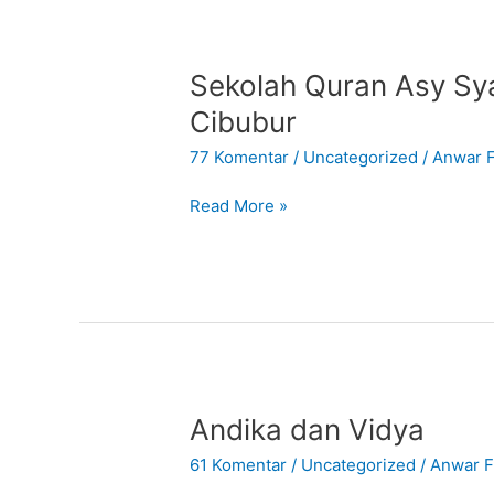
Sekolah
Sekolah Quran Asy Sy
Quran
Cibubur
Asy
77 Komentar
/
Uncategorized
/
Anwar F
Syahid
Cibubur
Read More »
Andika
Andika dan Vidya
dan
61 Komentar
/
Uncategorized
/
Anwar Fi
Vidya