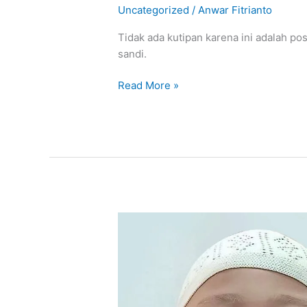
DIGITAL
Uncategorized
/
Anwar Fitrianto
PROPOSAL
Tidak ada kutipan karena ini adalah po
sandi.
Read More »
Khitan
Fauzan
Rizki
Rabbani