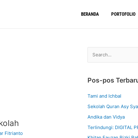
BERANDA
PORTOFOLIO
C
a
r
Pos-pos Terbar
i
u
Tami and Ichbal
n
Sekolah Quran Asy Sya
t
Andika dan Vidya
u
kolah
Terlindungi: DIGITAL
k
r Fitrianto
Khitan Fauzan Rizki Ra