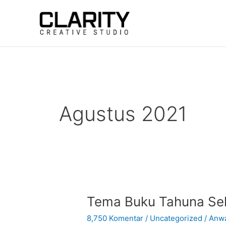
Lewati
ke
konten
Agustus 2021
Tema
Tema Buku Tahuna Se
Buku
8,750 Komentar
/
Uncategorized
/
Anwa
Tahuna